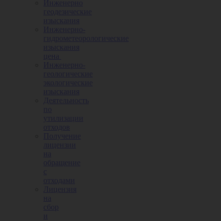
Инженерно
геодезические
изыскания
Инженерно-
гидрометеорологические
изыскания
цена
Инженерно-
геологические
экологические
изыскания
Деятельность
по
утилизации
отходов
Получение
лицензии
на
обращение
с
отходами
Лицензия
на
сбор
и