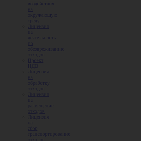
воздействия
на
окружающую
среду
Лицензия
на
деятельность
по
обезвреживанию
отходов
Проект
НДВ
Лицензия
на
обработку
отходов
Лицензия
на
размещение
отходов
Лицензия
на
сбор
транспортирование
отходов