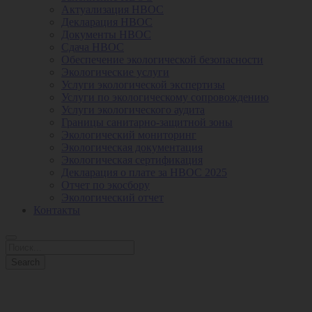
Актуализация НВОС
Декларация НВОС
Документы НВОС
Сдача НВОС
Обеспечение экологической безопасности
Экологические услуги
Услуги экологической экспертизы
Услуги по экологическому сопровождению
Услуги экологического аудита
Границы санитарно-защитной зоны
Экологический мониторинг
Экологическая документация
Экологическая сертификация
Декларация о плате за НВОС 2025
Отчет по экосбору
Экологический отчет
Контакты