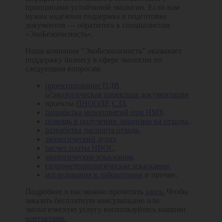
принципами устойчивой экологии. Если вам
нужна надёжная поддержка в подготовке
документов — обратитесь к специалистам
«ЭкоБезопасность».
Наша компания “ЭкоБезопасность” оказывает
поддержку бизнесу в сфере экологии по
следующим вопросам:
проектирование ПДВ,
проекты
ПНООЛР
,
СЗЗ
,
разработка мероприятий при НМУ
,
помощь в получении лицензии на отходы
,
разработка паспорта отхода,
экологический аудит,
расчет платы НВОС,
экологические изыскания,
гидрометеорологические изыскания,
исследования в лаборатории
и прочие.
Подробнее о нас можно прочитать
здесь.
Чтобы
заказать бесплатную консультацию или
экологическую услугу воспользуйтесь нашими
контактами.