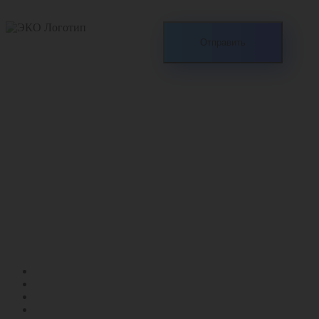
2005 — 2020 Все права
защищены
ООО «ЭКО-
БЕЗОПАСНОСТЬ»
ИНН 7453153216
КПП 745301001
Р/С 40702810372000106917
Отделение № 8597 Сбербанка
БИК 047501602
ОГРН 1057424636257
ПДВ
ПНООЛР
СЗЗ
НМУ