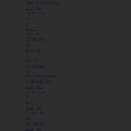
транспортировку
отходов
Лицензия
на
3
класс
отходов
Лицензия
на
отходы
1
класса
Лицензия
на
обезвреживание
медицинских
отходов
Лицензия
4
класс
отходов
Лицензия
на
перевозку
отходов