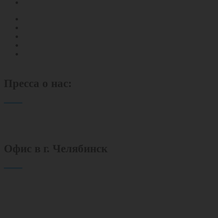
ПЭК
Постановка на гос. учет
Инвентаризация
Лицензирование
Экологическая лаборатория
Комплексное сопровождение
Пресса о нас:
Офис в г. Челябинск
454080 г. Челябинск
пр. Ленина 89, офис 512
+7 (351) 701-01-08