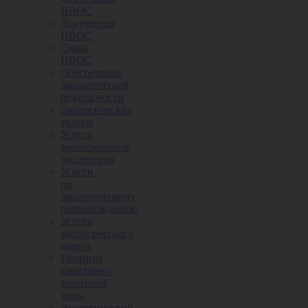
НВОС
Документы
НВОС
Сдача
НВОС
Обеспечение
экологической
безопасности
Экологические
услуги
Услуги
экологической
экспертизы
Услуги
по
экологическому
сопровождению
Услуги
экологического
аудита
Границы
санитарно-
защитной
зоны
Экологический