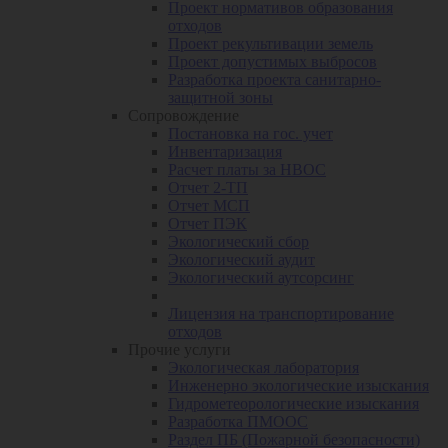
Проект нормативов образования
отходов
Проект рекультивации земель
Проект допустимых выбросов
Разработка проекта санитарно-
защитной зоны
Сопровождение
Постановка на гос. учет
Инвентаризация
Расчет платы за НВОС
Отчет 2-ТП
Отчет МСП
Отчет ПЭК
Экологический сбор
Экологический аудит
Экологический аутсорсинг
Лицензия на транспортирование
отходов
Прочие услуги
Экологическая лаборатория
Инженерно экологические изыскания
Гидрометеорологические изыскания
Разработка ПМООС
Раздел ПБ (Пожарной безопасности)