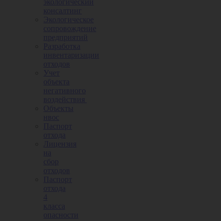
экологический
консалтинг
Экологическое
сопровождение
предприятий
Разработка
инвентаризации
отходов
Учет
объекта
негативного
воздействия
Объекты
нвос
Паспорт
отхода
Лицензия
на
сбор
отходов
Паспорт
отхода
4
класса
опасности