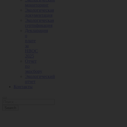
мониторинг
Экологическая
документация
Экологическая
сертификация
Декларация
о
плате
за
НВОС
2025
Отчет
по
экосбору
Экологический
отчет
Контакты