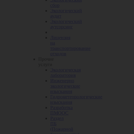
сбор
Экологический
аудит
Экологический
аутсорсинг
Лицензия
на
транспортирование
отходов
Прочие
услуги
Экологическая
лаборатория
Инженерно
экологические
изыскания
Гидрометеорологические
изыскания
Разработка
ПМООС
Раздел
ПБ
(Пожарной