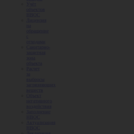
Учёт
объектов
НВОС
Лицензия
на
обращение
с
отходами
Санитарно-
защитная
зона
объекта
Расчет
за
выбросы
загрязняющих
веществ
Объект
негативного
воздействия
Заполнение
НВОС
Актуализация
НВОС
Декларация