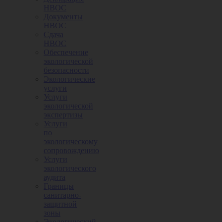
НВОС
Документы
НВОС
Сдача
НВОС
Обеспечение
экологической
безопасности
Экологические
услуги
Услуги
экологической
экспертизы
Услуги
по
экологическому
сопровождению
Услуги
экологического
аудита
Границы
санитарно-
защитной
зоны
Экологический