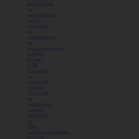
воздействия
на
окружающую
среду
Лицензия
на
деятельность
по
обезвреживанию
отходов
Проект
НДВ
Лицензия
на
обработку
отходов
Лицензия
на
размещение
отходов
Лицензия
на
сбор
транспортирование
отходов