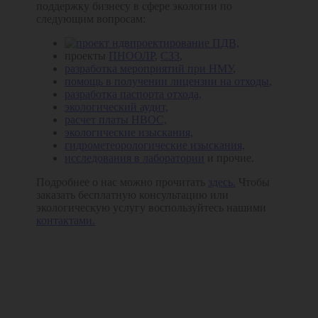
поддержку бизнесу в сфере экологии по
следующим вопросам:
проектирование ПДВ,
проекты
ПНООЛР
,
СЗЗ
,
разработка мероприятий при НМУ
,
помощь в получении лицензии на отходы
,
разработка паспорта отхода,
экологический аудит,
расчет платы НВОС,
экологические изыскания,
гидрометеорологические изыскания,
исследования в лаборатории
и прочие.
Подробнее о нас можно прочитать
здесь.
Чтобы
заказать бесплатную консультацию или
экологическую услугу воспользуйтесь нашими
контактами.