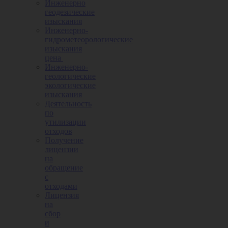
Инженерно
геодезические
изыскания
Инженерно-
гидрометеорологические
изыскания
цена
Инженерно-
геологические
экологические
изыскания
Деятельность
по
утилизации
отходов
Получение
лицензии
на
обращение
с
отходами
Лицензия
на
сбор
и