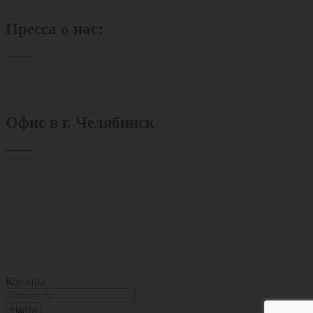
Пресса о нас:
Офис в г. Челябинск
454080 г. Челябинск
пр. Ленина 89, офис 512
+7 (351) 701-01-08
ekomail@mail.ru
Vk
Корзина