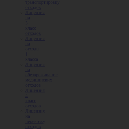
транспортировку
отходов
Лицензия
на
3
класс
отходов
Лицензия
на
отходы
1
класса
Лицензия
на
обезвреживание
медицинских
отходов
Лицензия
4
класс
отходов
Лицензия
на
перевозку
отходов