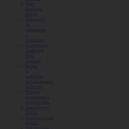
Учёт
объектов
НВОС
Лицензия
на
обращение
с
отходами
Санитарно-
защитная
зона
объекта
Расчет
за
выбросы
загрязняющих
веществ
Объект
негативного
воздействия
Заполнение
НВОС
Актуализация
НВОС
Декларация