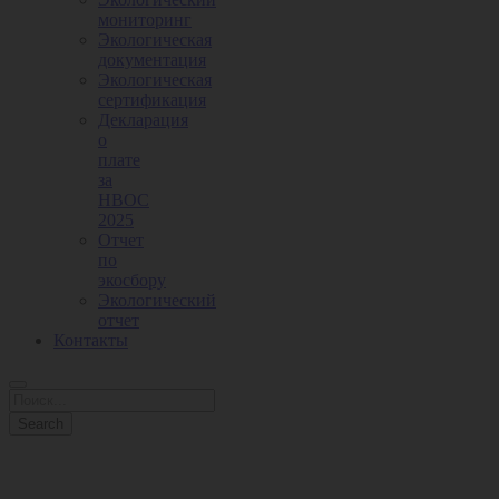
мониторинг
Экологическая
документация
Экологическая
сертификация
Декларация
о
плате
за
НВОС
2025
Отчет
по
экосбору
Экологический
отчет
Контакты