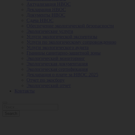
Актуализация НВОС
Декларация НВОС
Документы НВОС
Сдача НВОС
Обеспечение экологической безопасности
Экологические услуги
Услуги экологической экспертизы
Услуги по экологическому сопровождению
Услуги экологического аудита
Границы санитарно-защитной зоны
Экологический мониторинг
Экологическая документация
Экологическая сертификация
Декларация о плате за НВОС 2025
Отчет по экосбору
Экологический отчет
Контакты