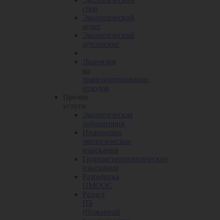
сбор
Экологический
аудит
Экологический
аутсорсинг
Лицензия
на
транспортирование
отходов
Прочие
услуги
Экологическая
лаборатория
Инженерно
экологические
изыскания
Гидрометеорологические
изыскания
Разработка
ПМООС
Раздел
ПБ
(Пожарной