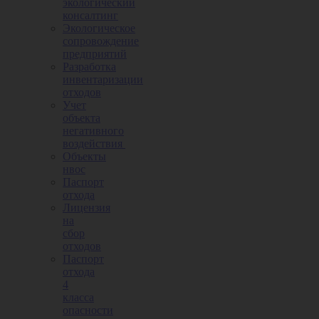
экологический
консалтинг
Экологическое
сопровождение
предприятий
Разработка
инвентаризации
отходов
Учет
объекта
негативного
воздействия
Объекты
нвос
Паспорт
отхода
Лицензия
на
сбор
отходов
Паспорт
отхода
4
класса
опасности