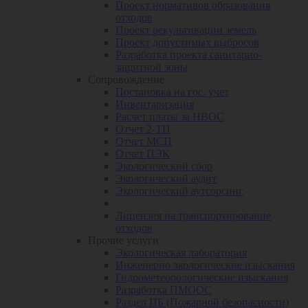
Проект нормативов образования
отходов
Проект рекультивации земель
Проект допустимых выбросов
Разработка проекта санитарно-
защитной зоны
Сопровождение
Постановка на гос. учет
Инвентаризация
Расчет платы за НВОС
Отчет 2-ТП
Отчет МСП
Отчет ПЭК
Экологический сбор
Экологический аудит
Экологический аутсорсинг
Лицензия на транспортирование
отходов
Прочие услуги
Экологическая лаборатория
Инженерно экологические изыскания
Гидрометеорологические изыскания
Разработка ПМООС
Раздел ПБ (Пожарной безопасности)