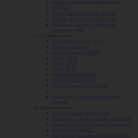
Проект нормативов образования
отходов
Проект рекультивации земель
Проект допустимых выбросов
Разработка проекта санитарно-
защитной зоны
Сопровождение
Постановка на гос. учет
Инвентаризация
Расчет платы за НВОС
Отчет 2-ТП
Отчет МСП
Отчет ПЭК
Экологический сбор
Экологический аудит
Экологический аутсорсинг
Лицензия на транспортирование
отходов
Прочие услуги
Экологическая лаборатория
Инженерно экологические изыскания
Гидрометеорологические изыскания
Разработка ПМООС
Раздел ПБ (Пожарной безопасности)