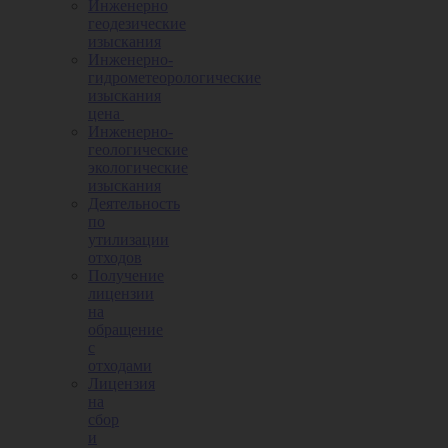
Инженерно
геодезические
изыскания
Инженерно-
гидрометеорологические
изыскания
цена
Инженерно-
геологические
экологические
изыскания
Деятельность
по
утилизации
отходов
Получение
лицензии
на
обращение
с
отходами
Лицензия
на
сбор
и