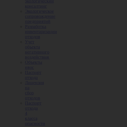
экологический
консалтинг
Экологическое
сопровождение
предприятий
Разработка
инвентаризации
отходов
Учет
объекта
негативного
воздействия
Объекты
нвос
Паспорт
отхода
Лицензия
на
сбор
отходов
Паспорт
отхода
4
класса
опасности