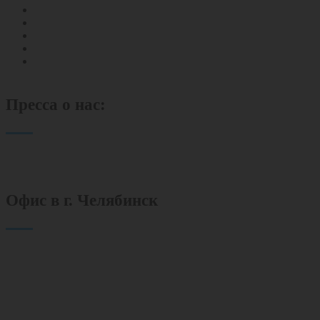
Постановка на гос. учет
Инвентаризация
Лицензирование
Экологическая лаборатория
Комплексное сопровождение
Пресса о нас:
Офис в г. Челябинск
454080 г. Челябинск
пр. Ленина 89, офис 512
+7 (351) 701-01-08