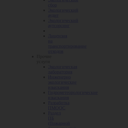
сбор
Экологический
аудит
Экологический
аутсорсинг
Лицензия
на
транспортирование
отходов
Прочие
услуги
Экологическая
лаборатория
Инженерно
экологические
изыскания
Гидрометеорологические
изыскания
Разработка
ПМООС
Раздел
ПБ
(Пожарной