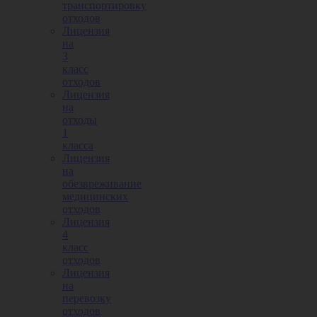
транспортировку
отходов
Лицензия
на
3
класс
отходов
Лицензия
на
отходы
1
класса
Лицензия
на
обезвреживание
медицинских
отходов
Лицензия
4
класс
отходов
Лицензия
на
перевозку
отходов