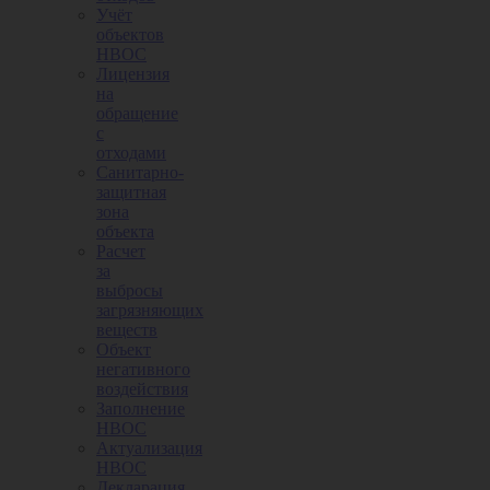
Учёт
объектов
НВОС
Лицензия
на
обращение
с
отходами
Санитарно-
защитная
зона
объекта
Расчет
за
выбросы
загрязняющих
веществ
Объект
негативного
воздействия
Заполнение
НВОС
Актуализация
НВОС
Декларация