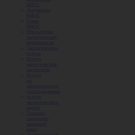
НВОС
Документы
НВОС
Сдача
НВОС
Обеспечение
экологической
безопасности
Экологические
услуги
Услуги
экологической
экспертизы
Услуги
по
экологическому
сопровождению
Услуги
экологического
аудита
Границы
санитарно-
защитной
зоны
Экологический