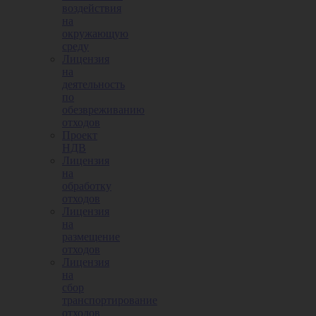
воздействия
на
окружающую
среду
Лицензия
на
деятельность
по
обезвреживанию
отходов
Проект
НДВ
Лицензия
на
обработку
отходов
Лицензия
на
размещение
отходов
Лицензия
на
сбор
транспортирование
отходов