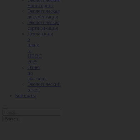
мониторинг
Экологическая
документация
Экологическая
сертификация
Декларация
о
плате
за
НВОС
2025
Отчет
по
экосбору
Экологический
отчет
Контакты