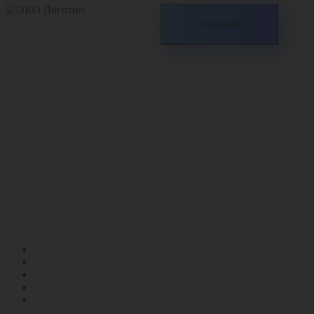
2005 — 2020 Все права
защищены
ООО «ЭКО-
БЕЗОПАСНОСТЬ»
ИНН 7453153216
КПП 745301001
Р/С 40702810372000106917
Отделение № 8597 Сбербанка
БИК 047501602
ОГРН 1057424636257
ПДВ
ПНООЛР
СЗЗ
НМУ
ПЭК