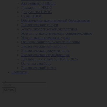
Актуализация НВОС
Декларация НВОС
Документы НВОС
Сдача НВОС
Обеспечение экологической безопасности
Экологические услуги
Услуги экологической экспертизы
Услуги по экологическому сопровождению
Услуги экологического аудита
Границы санитарно-защитной зоны
Экологический мониторинг
Экологическая документация
Экологическая сертификация
Декларация о плате за НВОС 2025
Отчет по экосбору
Экологический отчет
Контакты